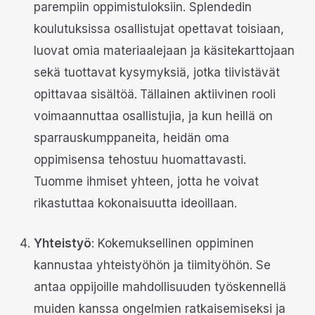
parempiin oppimistuloksiin. Splendedin
koulutuksissa osallistujat opettavat toisiaan,
luovat omia materiaalejaan ja käsitekarttojaan
sekä tuottavat kysymyksiä, jotka tiivistävät
opittavaa sisältöä.
Tällainen aktiivinen rooli
voimaannuttaa osallistujia, ja kun heillä on
sparrauskumppaneita, heidän oma
oppimisensa tehostuu huomattavasti.
Tuomme ihmiset yhteen, jotta he voivat
rikastuttaa kokonaisuutta ideoillaan.
Yhteistyö
: Kokemuksellinen oppiminen
kannustaa yhteistyöhön ja tiimityöhön. Se
antaa oppijoille mahdollisuuden työskennellä
muiden kanssa ongelmien ratkaisemiseksi ja