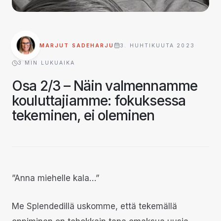
MARJUT SADEHARJU
3. HUHTIKUUTA 2023
·
3
MIN LUKUAIKA
Osa 2/3 – Näin valmennamme
kouluttajiamme: fokuksessa
tekeminen, ei oleminen
”Anna miehelle kala…”
Me Splendedillä uskomme, että tekemällä