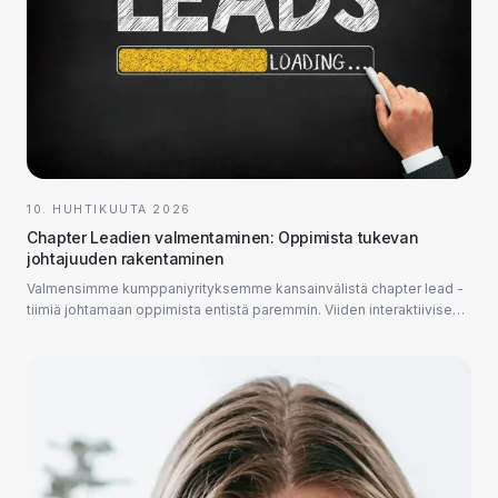
10. HUHTIKUUTA 2026
Chapter Leadien valmentaminen: Oppimista tukevan
johtajuuden rakentaminen
Valmensimme kumppaniyrityksemme kansainvälistä chapter lead -
tiimiä johtamaan oppimista entistä paremmin. Viiden interaktiivisen
verkkotapaamisen aikana tarjosimme heille käytännönläheisiä
työkaluja muun muassa palautteenantoon ja valmentamiseen.