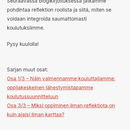
Seuraavassa blogikirjoituksessa jatkamme
pohdintaa reflektion roolista ja siitä, miten se
voidaan integroida saumattomasti
koulutuksiimme.
Pysy kuulolla!
Sarjan muut osat:
Osa 1/3 – Näin valmennamme kouluttajiamme:
oppijakeskeinen lähestymistapamme
koulutussuunnitteluun
Osa 3/3 – Miksi oppiminen ilman reflektiota on
kuin ajaisi ilman karttaa?