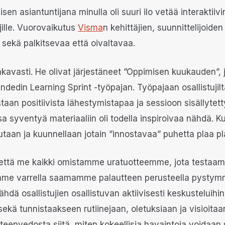
sen asiantuntijana minulla oli suuri ilo vetää interaktii
jille. Vuorovaikutus
Visma
n kehittäjien, suunnittelijoide
sekä palkitsevaa että oivaltavaa.
avasti. He olivat järjestäneet ”Oppimisen kuukauden”, jo
dedin Learning Sprint -työpajan. Työpajaan osallistuji
taan positiivista lähestymistapaa ja sessioon sisällytetty
 syventyä materiaaliin oli todella inspiroivaa nähdä. K
tutaan ja kuunnellaan jotain ”innostavaa” puhetta plaa pl
, että me kaikki omistamme uratuotteemme, jota testa
me varrella saamamme palautteen perusteella pystymm
dä osallistujien osallistuvan aktiivisesti keskusteluihin 
ä tunnistaakseen rutiinejaan, oletuksiaan ja visioitaan.
eenvedosta siitä, miten kokeellisia havaintoja voidaan