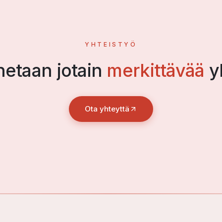
YHTEISTYÖ
etaan jotain
merkittävää
y
Ota yhteyttä