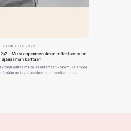
 HUHTIKUUTA 2026
 3/3 – Miksi oppiminen ilman reflektointia on
 ajaisi ilman karttaa?
ektointi auttaa meitä jäsentämään kokemuksiamme,
stämään ne tavoitteisiimme ja soveltamaan
maamme uusissa tilanteissa. Ilman sitä vaarana on...