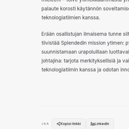
palaute korosti käytännön soveltamise
teknologiatiimien kanssa.
Erään osallistujan ilmaisema tunne siit
tiivistää Splendedin mission ytimen: 
suunnistamaan urapoluillaan luottavai
johtajina: tarjota merkityksellisiä ja
teknologiatiimin kanssa ja odotan inno
Kopioi linkki
LinkedIn
JAA