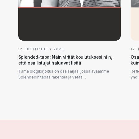
12. HUHTIKUUTA 2026
12.
Splended-tapa: Näin virität koulutuksesi niin,
Osa
että osallistujat haluavat lisää
kuin
Tämä blogikirjoitus on osa sarjaa, jossa avaamme
Refl
Splendedin tapaa rakentaa ja vetää
yhdi
asiantuntijakoulutuksia. Jos olet oman alasi asiantuntija,
oppi
tämä blogikir...