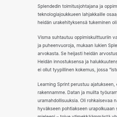
Splendedin toimitusjohtajana ja oppimi
teknologiajoukkueen lahjakkaille osaa
heidän urakehityksensä tukeminen oli 
Visma suhtautuu oppimiskulttuuriin vak
ja puheenvuoroja, mukaan lukien Splen
arvokasta. Se heijasti heidän arvostus
Heidän innostuksensa ja halukkuutensa
ei ollut tyypillinen kokemus, jossa ”is
Learning Sprint perustuu ajatukseen
rakennamme. Datan ja muilta työuram
uramahdollisuuksia. Oli rohkaisevaa näh
hyväkseen pohtiakseen urapolkuaan sek
mieleeni – toive ytimekkäämmästä yht