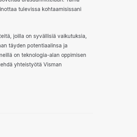
inottaa tulevissa kohtaamisissani
itä, joilla on syvällisiä vaikutuksia,
aan täyden potentiaalinsa ja
meillä on teknologia-alan oppimisen
a tehdä yhteistyötä Visman