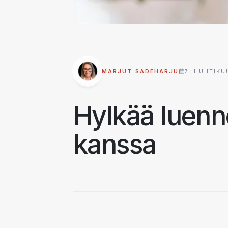
MARJUT SADEHARJU
7. HUHTIKU
Hylkää luenn
kanssa