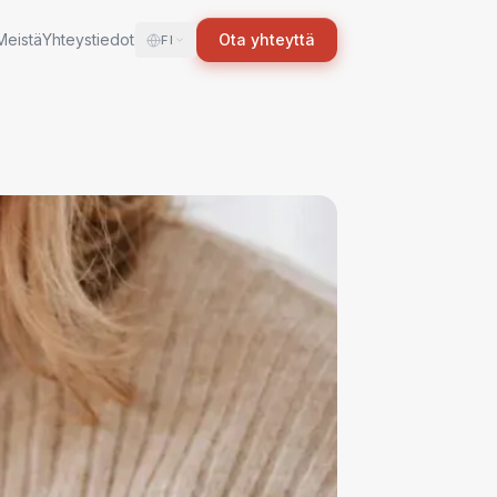
Meistä
Yhteystiedot
Ota yhteyttä
FI