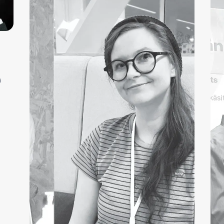
ä
a
.