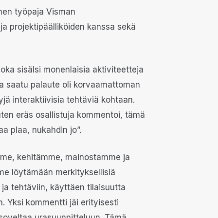
vinen työpaja Visman
n ja projektipäälliköiden kanssa sekä
ka sisälsi monenlaisia aktiviteetteja
lta saatu palaute oli korvaamattoman
jä interaktiivisia tehtäviä kohtaan.
uten eräs osallistuja kommentoi, tämä
aa plaa, nukahdin jo”.
amme, kehitämme, mainostamme ja
e löytämään merkityksellisiä
ja tehtäviin, käyttäen tilaisuutta
 Yksi kommentti jäi erityisesti
 soveltaa urasuunnitteluun. Tämä