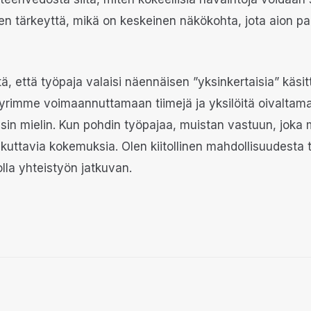
n tärkeyttä, mikä on keskeinen näkökohta, jota aion pa
ä, että työpaja valaisi näennäisen ”yksinkertaisia” käsitte
pyrimme voimaannuttamaan tiimejä ja yksilöitä oivaltam
sin mielin. Kun pohdin työpajaa, muistan vastuun, joka 
 vaikuttavia kokemuksia. Olen kiitollinen mahdollisuudest
lla yhteistyön jatkuvan.