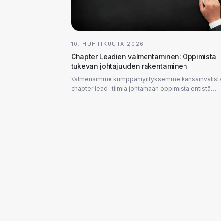
10. HUHTIKUUTA 2026
Chapter Leadien valmentaminen: Oppimista
tukevan johtajuuden rakentaminen
Valmensimme kumppaniyrityksemme kansainvälist
chapter lead -tiimiä johtamaan oppimista entistä
paremmin. Viiden interaktiivisen verkkotapaamisen
aikana tarjosimme heille käytännönläheisiä työkaluj
muun muassa palautteenantoon ja valmentamiseen