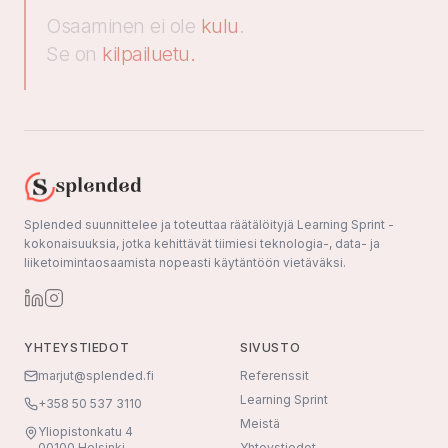
Osaaminen ei ole
kulu
.
Se on
kilpailuetu.
Splended suunnittelee ja toteuttaa räätälöityjä Learning Sprint -
kokonaisuuksia, jotka kehittävät tiimiesi teknologia-, data- ja
liiketoimintaosaamista nopeasti käytäntöön vietäväksi.
YHTEYSTIEDOT
SIVUSTO
marjut@splended.fi
Referenssit
Learning Sprint
+358 50 537 3110
Meistä
Yliopistonkatu 4
00100 Helsinki
Yhteystiedot