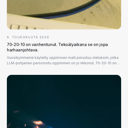
6. TOUKOKUUTA 2026
70-20-10 on vanhentunut. Tekoälyaikana se on jopa
harhaanjohtava.
Vuosikymmeniä käytetty oppimisen malli perustuu oletuksiin, jotka
LLM-pohjainen personoitu oppiminen on jo rikkonut. 70-20-10 on
yksi harvoista HR-malleist...