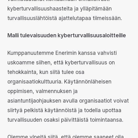
kyberturvallisuushaasteita ja ylläpitämään
turvallisuuslähtöistä ajattelutapaa tiimeissään.
Malli tulevaisuuden kyberturvallisuusaloitteille
Kumppanuutemme Enerimin kanssa vahvisti
uskoamme siihen, että kyberturvallisuus on
tehokkainta, kun siitä tulee osa
organisaatiokulttuuria. Käytännönläheisen
oppimisen, valmennuksen ja
asiantuntijaohjauksen avulla organisaatiot voivat
siirtyä pelkistä käytännöistä ja todella upottaa
turvallisuuden osaksi päivittäistä toimintaansa.
Olemme ylpeitä siitä, että olemme saaneet olla