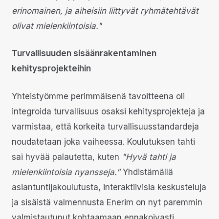
erinomainen, ja aiheisiin liittyvät ryhmätehtävät
olivat mielenkiintoisia."
Turvallisuuden sisäänrakentaminen
kehitysprojekteihin
Yhteistyömme perimmäisenä tavoitteena oli
integroida turvallisuus osaksi kehitysprojekteja ja
varmistaa, että korkeita turvallisuusstandardeja
noudatetaan joka vaiheessa. Koulutuksen tahti
sai hyvää palautetta, kuten
"Hyvä tahti ja
mielenkiintoisia nyansseja."
Yhdistämällä
asiantuntijakoulutusta, interaktiivisia keskusteluja
ja sisäistä valmennusta Enerim on nyt paremmin
valmistautunut kohtaamaan ennakoivasti