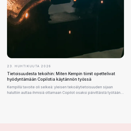
23. HUHTIKUUTA 2026
Tietoisuudesta tekoihin: Miten Kempin tiimit opettelivat
hyödyntämään Copilotia käytännön työssä
Kempillä tavoite oli selkeä: yleisen tekoälytietoisuuden sijaan
haluttiin auttaa ihmisiä ottamaan Copilot osaksi päivittäistä työtään.
Suunnittelimme ja toteutimme yhdessä...