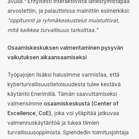
avulla."
Erityisesti interaktiivista lähestymistapaa
arvostettiin, ja palautteissa mainittiin esimerkiksi:
"oppitunnit ja ryhmäkeskustelut muistuttivat,
mitä kaikkea turvallisuus tarkoittaa."
Osaamiskeskuksen valmentaminen pysyvän
vaikutuksen aikaansaamiseksi
Työpajojen lisäksi halusimme varmistaa, että
kyberturvallisuustietoisuudesta tulee kestävä
käytäntö Enerimillä. Tämän saavuttamiseksi
valmensimme
osaamiskeskusta (Center of
Excellence, CoE)
, joka voi ylläpitää jatkuvaa
valmennuskäytäntöä ja tukea tiimien
turvallisuusoppimista. Splendedin toimitusjohtaja