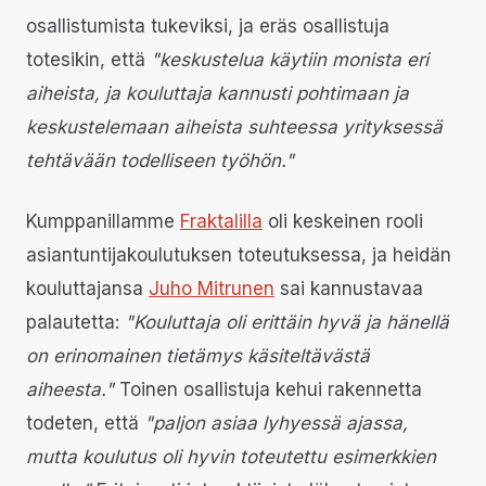
osallistumista tukeviksi, ja eräs osallistuja
totesikin, että
"keskustelua käytiin monista eri
aiheista, ja kouluttaja kannusti pohtimaan ja
keskustelemaan aiheista suhteessa yrityksessä
tehtävään todelliseen työhön."
Kumppanillamme
Fraktalilla
oli keskeinen rooli
asiantuntijakoulutuksen toteutuksessa, ja heidän
kouluttajansa
Juho Mitrunen
sai kannustavaa
palautetta:
"Kouluttaja oli erittäin hyvä ja hänellä
on erinomainen tietämys käsiteltävästä
aiheesta."
Toinen osallistuja kehui rakennetta
todeten, että
"paljon asiaa lyhyessä ajassa,
mutta koulutus oli hyvin toteutettu esimerkkien