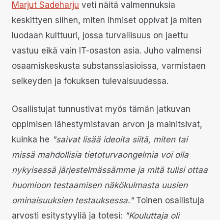
Marjut Sadeharju
veti näitä valmennuksia
keskittyen siihen, miten ihmiset oppivat ja miten
luodaan kulttuuri, jossa turvallisuus on jaettu
vastuu eikä vain IT-osaston asia. Juho valmensi
osaamiskeskusta substanssiasioissa, varmistaen
selkeyden ja fokuksen tulevaisuudessa.
Osallistujat tunnustivat myös tämän jatkuvan
oppimisen lähestymistavan arvon ja mainitsivat,
kuinka he
"saivat lisää ideoita siitä, miten tai
missä mahdollisia tietoturvaongelmia voi olla
nykyisessä järjestelmässämme ja mitä tulisi ottaa
huomioon testaamisen näkökulmasta uusien
ominaisuuksien testauksessa."
Toinen osallistuja
arvosti esitystyyliä ja totesi:
"Kouluttaja oli