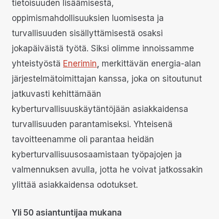
tietoisuuden lisäämisestä,
oppimismahdollisuuksien luomisesta ja
turvallisuuden sisällyttämisestä osaksi
jokapäiväistä työtä. Siksi olimme innoissamme
yhteistyöstä
Enerimin
,
merkittävän energia-alan
järjestelmätoimittajan kanssa, joka on sitoutunut
jatkuvasti kehittämään
kyberturvallisuuskäytäntöjään asiakkaidensa
turvallisuuden parantamiseksi. Yhteisenä
tavoitteenamme oli parantaa heidän
kyberturvallisuusosaamistaan työpajojen ja
valmennuksen avulla, jotta he voivat jatkossakin
ylittää asiakkaidensa odotukset.
Yli 50 asiantuntijaa mukana