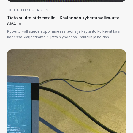
10. HUHTIKUUTA 2026
Tietoisuutta pidemmälle – Käytännön kyberturvallisuutta
ABC:llä
Kyberturvallisuuden oppimisessa teoria ja käytäntö kulkevat käsi
kädessä. Järjestimme hiljattain yhdessä Fraktalin ja heidän
teknologiajohtajansa Tuomo Makkosen kanssa kyber...