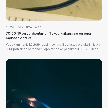
6. TOUKOKUUTA 2026
70-20-10 on vanhentunut. Tekoälyaikana se on jopa
harhaanjohtava.
Vuosikymmeniä käytetty oppimisen malli perustuu oletuksiin, jotka
LLM-pohjainen personoitu oppiminen on jo rikkonut. 70-20-10 on
yksi harvoista HR-malleist...