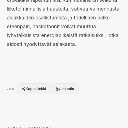
ei pelkiksi tapahtumiksi. Kun mukana on selkeitä
liiketoiminnallisia haasteita, vahvaa valmennusta,
asiakkaiden osallistumista ja todellinen polku
eteenpäin, hackathonit voivat muuttua
lyhytaikaisista energiapiikeistä ratkaisuiksi, jotka
aidosti hyödyttävät asiakasta.
Kopioi linkki
LinkedIn
JAA