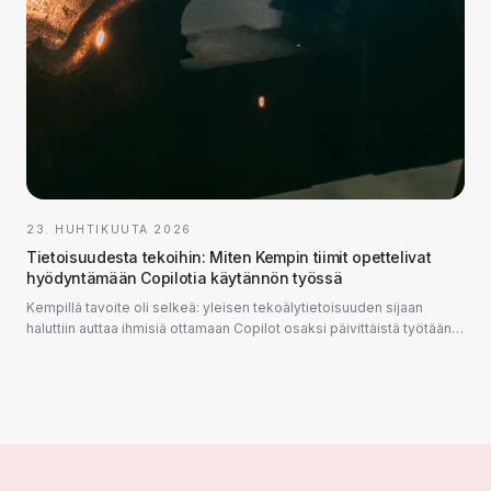
23. HUHTIKUUTA 2026
Tietoisuudesta tekoihin: Miten Kempin tiimit opettelivat
hyödyntämään Copilotia käytännön työssä
Kempillä tavoite oli selkeä: yleisen tekoälytietoisuuden sijaan
haluttiin auttaa ihmisiä ottamaan Copilot osaksi päivittäistä työtään.
Suunnittelimme ja toteutimme yhdessä...