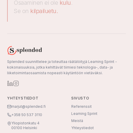
Osaaminen ei ole
kulu
.
Se on
kilpailuetu.
Splended suunnittelee ja toteuttaa räätälöityjä Learning Sprint -
kokonaisuuksia, jotka kehittävät tiimiesi teknologia-, data- ja
liiketoimintaosaamista nopeasti käytäntöön vietäväksi.
YHTEYSTIEDOT
SIVUSTO
marjut@splended.fi
Referenssit
Learning Sprint
+358 50 537 3110
Meistä
Yliopistonkatu 4
00100 Helsinki
Yhteystiedot